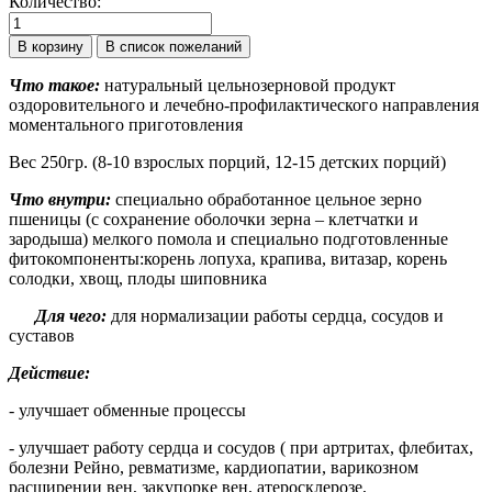
Количество:
Что такое:
натуральный цельнозерновой продукт
оздоровительного и лечебно-профилактического направления
моментального приготовления
Вес 250гр. (8-10 взрослых порций, 12-15 детских порций)
Что внутри:
специально обработанное цельное зерно
пшеницы (с сохранение оболочки зерна – клетчатки и
зародыша) мелкого помола и специально подготовленные
фитокомпоненты:корень лопуха, крапива, витазар, корень
солодки, хвощ, плоды шиповника
Для чего:
для нормализации работы сердца, сосудов и
суставов
Действие:
- улучшает обменные процессы
- улучшает работу сердца и сосудов ( при артритах, флебитах,
болезни Рейно, ревматизме, кардиопатии, варикозном
расширении вен, закупорке вен, атеросклерозе,