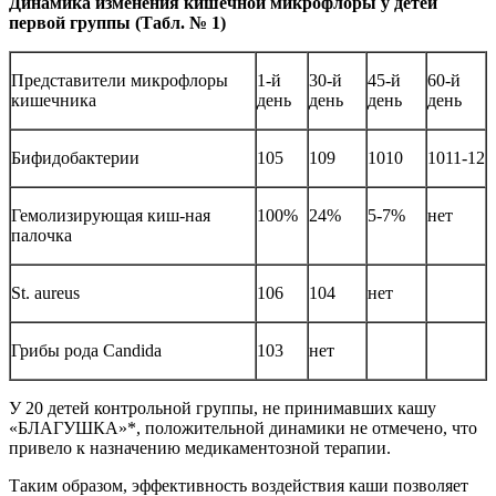
Динамика изменения кишечной микрофлоры у детей
первой группы (Табл. № 1)
Представители микрофлоры
1-й
30-й
45-й
60-й
кишечника
день
день
день
день
Бифидобактерии
105
109
1010
1011-12
Гемолизирующая киш-ная
100%
24%
5-7%
нет
палочка
St. aureus
106
104
нет
Грибы рода Candida
103
нет
У 20 детей контрольной группы, не принимавших кашу
«БЛАГУШКА»*, положительной динамики не отмечено, что
привело к назначению медикаментозной терапии.
Таким образом, эффективность воздействия каши позволяет