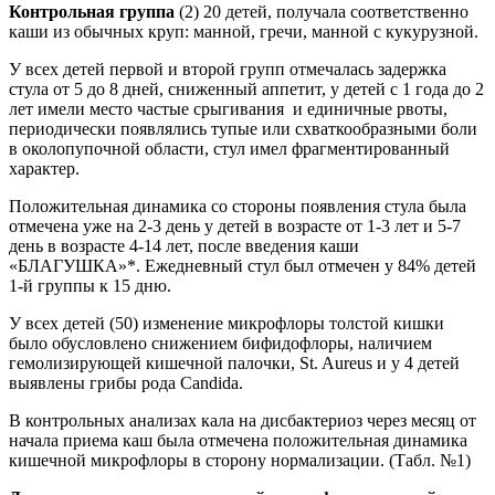
Контрольная группа
(2) 20 детей, получала соответственно
каши из обычных круп: манной, гречи, манной с кукурузной.
У всех детей первой и второй групп отмечалась задержка
стула от 5 до 8 дней, сниженный аппетит, у детей с 1 года до 2
лет имели место частые срыгивания и единичные рвоты,
периодически появлялись тупые или схваткообразными боли
в околопупочной области, стул имел фрагментированный
характер.
Положительная динамика со стороны появления стула была
отмечена уже на 2-3 день у детей в возрасте от 1-3 лет и 5-7
день в возрасте 4-14 лет, после введения каши
«БЛАГУШКА»*. Ежедневный стул был отмечен у 84% детей
1-й группы к 15 дню.
У всех детей (50) изменение микрофлоры толстой кишки
было обусловлено снижением бифидофлоры, наличием
гемолизирующей кишечной палочки, St. Aureus и у 4 детей
выявлены грибы рода Сandida.
В контрольных анализах кала на дисбактериоз через месяц от
начала приема каш была отмечена положительная динамика
кишечной микрофлоры в сторону нормализации. (Табл. №1)