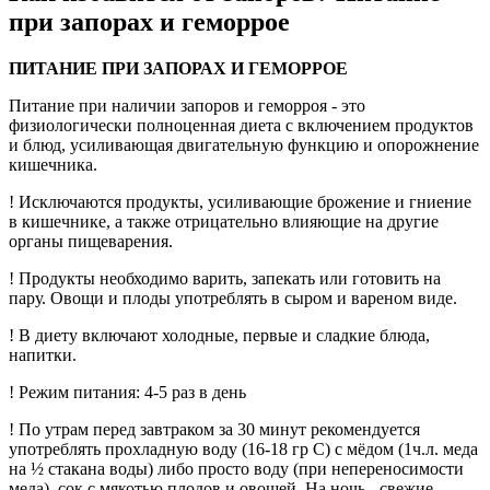
при запорах и геморрое
ПИТАНИЕ ПРИ ЗАПОРАХ И ГЕМОРРОЕ
Питание при наличии запоров и геморроя - это
физиологически полноценная диета с включением продуктов
и блюд, усиливающая двигательную функцию и опорожнение
кишечника.
! Исключаются продукты, усиливающие брожение и гниение
в кишечнике, а также отрицательно влияющие на другие
органы пищеварения.
! Продукты необходимо варить, запекать или готовить на
пару. Овощи и плоды употреблять в сыром и вареном виде.
! В диету включают холодные, первые и сладкие блюда,
напитки.
! Режим питания: 4-5 раз в день
! По утрам перед завтраком за 30 минут рекомендуется
употреблять прохладную воду (16-18 гр С) с мёдом (1ч.л. меда
на ½ стакана воды) либо просто воду (при непереносимости
меда), сок с мякотью плодов и овощей. На ночь - свежие