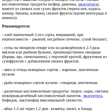
кисломолочные продукты (кефир, ряженка,
эм-курунга
),
компот из свежих или сухих фруктов (чернослив, курага,
инжир, бананы, клюква), свежие фрукты (кроме винограда и
ананаса).
Рекомендуется:
- хлеб пшеничный 2-ого сорта, вчерашний, при
переносимости – ржаной; несдобное печенье, сухой бисквит;
- супы на овощном отваре или на разведённом в 2-3 раза
мясном или рыбном бульоне, преимущественно овощные
(борщи, щи, свекольники), с перловой крупой, фруктовые из
сухофруктов с добавлением свежих фруктов.
- мясо и птица нежирных сортов – вареные, запеченные
куском;
- рыба нежирных сортов куском - отварная, запеченная;
- различные кисломолочные продукты: творог, сыры, сметана
нежирная,целебный кисломолочный напиток-
эм-курунга
,
бифидок, лактокефир максимальной свежести;
- яйцо 1-2 шт через 1-2 дня - всмятку, омлет, в блюда;