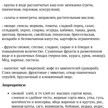
- крупы в виде рассыпчатых каш или запеканки (греча,
пшеничная, перловая, кукурузная);
- салаты и винегреты заправлять растительным маслом;
- овощи: свекла, морковь, томаты, сладкий перец, салат,
сельдерей, укроп, спаржа, огурцы, кабачки, тыква, дыня,
цветная, брокколи, савойская, пекинская, брюссельская,
кольраби и белокочанная капусты, картофель ограниченно.
- фрукты свежие, спелые, сладкие, сырые и в блюдах в
повышенном количестве. Сушенные фрукты в размоченном
виде и в различных блюдах (чернослив, курага, урюк, инжир).
Мед, варенье, пастила.
- напитки: чай некрепкий, кофе из заменителей (цикорий).
Соки овощные, фруктовые с мякотью, отвар пшеничных
отрубей, брусничный и клюквенный морс.
Запрещается:
свежий хлеб, в тч хлеб из высших сортов муки,
слоеное и сдобное тесто, жирные сорта мяса, утка, гусь,
копчёности и консервы, яйца жареные и в крутую, рис,
манная крупа, саго, вермишель, бобовые, редька, редис,