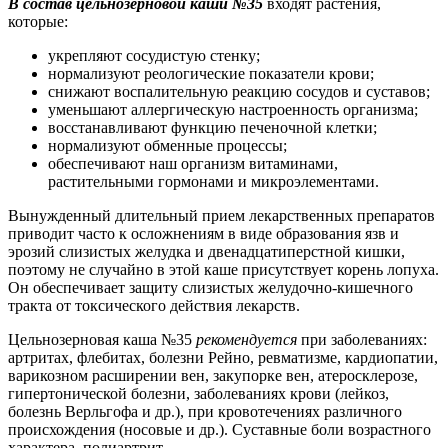
В состав цельнозерновой каши №35
входят растения,
которые:
укрепляют сосудистую стенку;
нормализуют реологические показатели крови;
снижают воспалительную реакцию сосудов и суставов;
уменьшают аллергическую настроенность организма;
восстанавливают функцию печеночной клетки;
нормализуют обменные процессы;
обеспечивают наш организм витаминами,
растительными гормонами и микроэлементами.
Вынужденный длительный прием лекарственных препаратов
приводит часто к осложнениям в виде образования язв и
эрозий слизистых желудка и двенадцатиперстной кишки,
поэтому не случайно в этой каше присутствует корень лопуха.
Он обеспечивает защиту слизистых желудочно-кишечного
тракта от токсического действия лекарств.
Цельнозерновая каша №35
рекомендуется
при заболеваниях:
артритах, флебитах, болезни Рейно, ревматизме, кардиопатии,
варикозном расширении вен, закупорке вен, атеросклерозе,
гипертонической болезни, заболеваниях крови (лейкоз,
болезнь Верльгофа и др.), при кровотечениях различного
происхождения (носовые и др.). Суставные боли возрастного
характера, полиартрит.