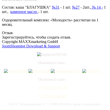
Состав: каша "БЛАГУШКА"
№31
- 1 шт.
№27
- 2шт.,
№ 14 -
1
шт.,
каменное масло
- 1 шт.
Оздоровительный комплекс «Молодость» рассчитан на 1
месяц.
Отзыв
Зарегистрируйтесь, чтобы создать отзыв.
Copyright MAXXmarketing GmbH
JoomShopping Download & Support
Напишите нам:
Позвоните нам:
+7 (351) 223-07-74
+7 919 339-40-35
ООО "Благодарение 1" © 2009-2024 Все права защищены.