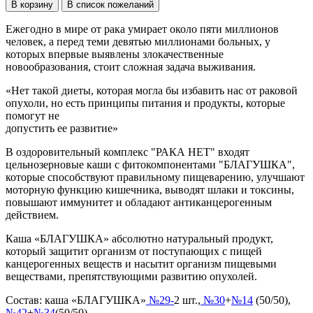
Ежегодно в мире от рака умирает около пяти миллионов
человек, а перед теми девятью миллионами больных, у
которых впервые выявлены злокачественные
новообразования, стоит сложная задача выживания.
«Нет такой диеты, которая могла бы избавить нас от раковой
опухоли, но есть принципы питания и продукты, которые
помогут не
допустить ее развитие»
В оздоровительный комплекс "РАКА НЕТ" входят
цельнозерновые каши с фитокомпонентами "БЛАГУШКА",
которые способствуют правильному пищеварению, улучшают
моторную функцию кишечника, выводят шлаки и токсины,
повышают иммунитет и обладают антиканцерогенным
действием.
Каша «БЛАГУШКА» абсолютно натуральный продукт,
который защитит организм от поступающих с пищей
канцерогенных веществ и насытит организм пищевыми
веществами, препятствующими развитию опухолей.
Состав: каша «БЛАГУШКА»
№29-
2 шт.,
№30
+
№14
(50/50),
№42
+
№34
(50/50)